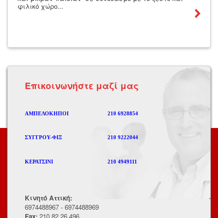
φιλικό χώρο...
Eπικοινωνήστε μαζί μας
ΑΜΠΕΛΟΚΗΠΟΙ
210 6928854
ΣΥΓΓΡΟΥ-ΦΙΞ
210 9222044
ΚΕΡΑΤΣΙΝΙ
210 4949111
Κινητό Αττική:
6974488967 - 6974488969
Fax:
210 82 26 496