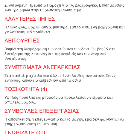
Συνιστώμενη Ημερήσια Παροχή για τις Διατροφικές Επισημάνσεις
των Τροφίμων στην Ευρωπαϊκή Ένωση. 5 µg
ΚΑΛΥΤΕΡΕΣ ΠΗΓΕΣ
Ηλιακό φως, ψάρια, αυγά, βούτυρο, εμπλουτισμένη μαργαρίνη και
γαλακτοκομικά προϊόντα.
ΛΕΙΤΟΥΡΓΙΕΣ
Βοηθά στη διαμόρφωση των οστών και των δοντιών· βοηθά στη
διατήρηση της λειτουργίας της καρδιάς και του νευρικού
συστήματος.
ΣΥΜΠΤΩΜΑΤΑ ΑΝΕΠΑΡΚΕΙΑΣ
Στα παιδιά: ραχίτιδα και άλλες δυσπλασίες των οστών. Στους
ενήλικες: απώλεια ασβεστίου από τα οστά.
ΤΟΞΙΚΟΤΗΤΑ (4)
Υψηλές προσλήψεις μπορούν να προκαλέσουν διάρροια και
απώλεια βάρους.
ΣΥΜΒΟΥΛΕΣ ΕΠΕΞΕΡΓΑΣΙΑΣ
Η αποθήκευση, η επεξεργασία και το μαγείρεμα δεν φαίνονται να
επηρεάζουν αυτή τη βιταμίνη.
ΓΝΩΡΙΖΑΤΕ ΟΤΙ...;