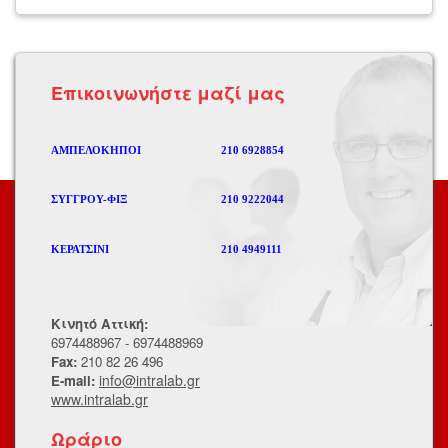
Eπικοινωνήστε μαζί μας
ΑΜΠΕΛΟΚΗΠΟΙ
210 6928854
ΣΥΓΓΡΟΥ-ΦΙΞ
210 9222044
ΚΕΡΑΤΣΙΝΙ
210 4949111
Κινητό Αττική:
6974488967 - 6974488969
Fax:
210 82 26 496
info@intralab.gr
E-mail:
www.intralab.gr
Ωράριο