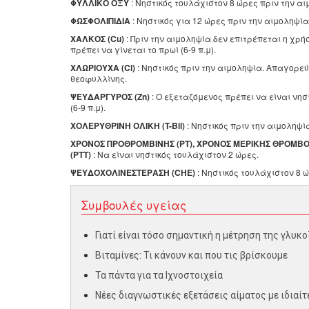
ΦΥΛΛΙΚΟ ΟΞΥ
: Νηστικός τουλάχιστον 8 ώρες πριν την α
ΦΩΣΦΟΛΙΠΙΔΙΑ
: Νηστικός για 12 ώρες πριν την αιμοληψία
ΧΑΛΚΟΣ (Cu)
: Πριν την αιμοληψία δεν επιτρέπεται η χρ
πρέπει να γίνεται το πρωί (6-9 π.μ).
ΧΛΩΡΙΟΥΧΑ (Cl)
: Νηστικός πριν την αιμοληψία. Απαγορεύ
θεοφυλλίνης.
ΨΕΥΔΑΡΓΥΡΟΣ (Zn)
: Ο εξεταζόμενος πρέπει να είναι νησ
(6-9 π.μ).
ΧΟΛΕΡΥΘΡΙΝΗ ΟΛΙΚΗ (T-Bil)
: Νηστικός πριν την αιμοληψί
ΧΡΟΝΟΣ ΠΡΟΘΡΟΜΒΙΝΗΣ (ΡΤ), ΧΡΟΝΟΣ ΜΕΡΙΚΗΣ ΘΡΟΜΒ
(ΡΤΤ)
: Να είναι νηστικός τουλάχιστον 2 ώρες.
ΨΕΥΔΟΧΟΛΙΝΕΣΤΕΡΑΣΗ (CHE)
: Νηστικός τουλάχιστον 8 
Συμβουλές υγείας
Γιατί είναι τόσο σημαντική η μέτρηση της γλυ
Βιταμίνες: Τι κάνουν και που τις βρίσκουμε
Τα πάντα για τα Ιχνοστοιχεία
Νέες διαγνωστικές εξετάσεις αίματος με ιδιαί