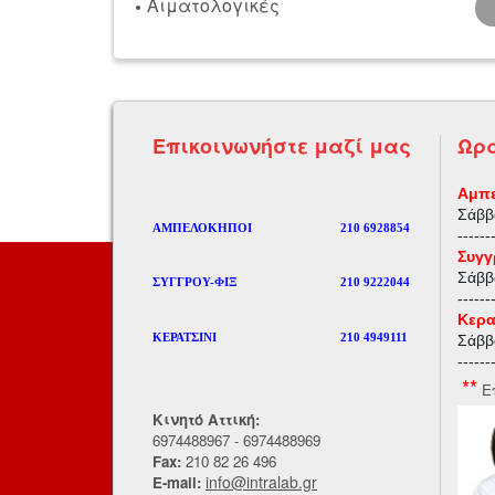
Αιματολογικές
Eπικοινωνήστε μαζί μας
Ωρ
Αμπε
Σάββ
ΑΜΠΕΛΟΚΗΠΟΙ
210 6928854
------
Συγγ
Σάββ
ΣΥΓΓΡΟΥ-ΦΙΞ
210 9222044
------
Κερα
ΚΕΡΑΤΣΙΝΙ
210 4949111
Σάββ
------
**
Ε
Κινητό Αττική:
6974488967 - 6974488969
Fax:
210 82 26 496
info@intralab.gr
E-mail: