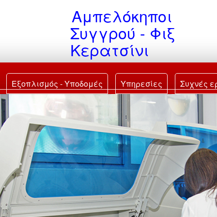
Αμπελόκηποι
Συγγρού - Φι
ξ
Κερατσίνι
Εξοπλισμός - Υποδομές
Υπηρεσίες
Συχνές ε