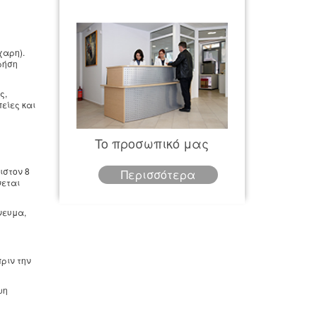
χαρη).
ρήση
ς,
είες και
To προσωπικό μας
ιστον 8
Περισσότερα
νεται
νευμα,
πριν την
ψη