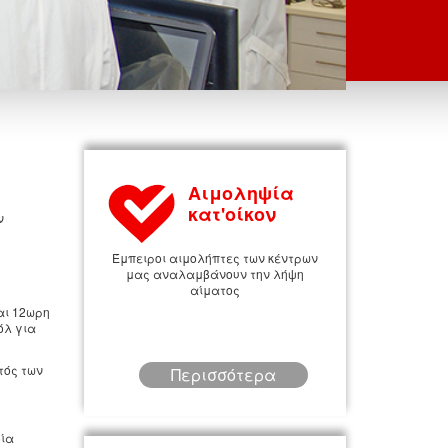
Αιμοληψία
κατ'οίκον
ν
Έμπειροι αιμολήπτες των κέντρων
μας αναλαμβάνουν την λήψη
αίματος
αι 12ωρη
όλ για
τός των
Περισσότερα
οία