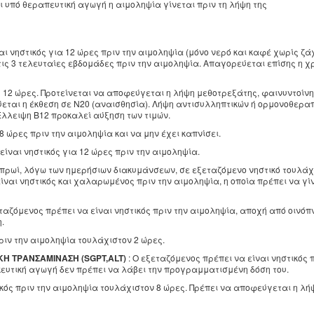
ι υπό θεραπευτική αγωγή η αιμοληψία γίνεται πριν τη λήψη της
αι νηστικός για 12 ώρες πριν την αιμοληψία (μόνο νερό και καφέ χωρίς ζά
τις 3 τελευταίες εβδομάδες πριν την αιμοληψία. Απαγορεύεται επίσης η χ
ς 12 ώρες. Προτείνεται να αποφεύγεται η λήψη μεθοτρεξάτης, φαινυντοίνη
εται η έκθεση σε Ν20 (αναισθησία). Λήψη αντισυλληπτικών ή ορμονοθεραπ
Έλλειψη Β12 προκαλεί αύξηση των τιμών.
8 ώρες πριν την αιμοληψία και να μην έχει καπνίσει.
είναι νηστικός για 12 ώρες πριν την αιμοληψία.
ο πρωί, λόγω των ημερήσιων διακυμάνσεων, σε εξεταζόμενο νηστικό τουλάχ
ίναι νηστικός και χαλαρωμένος πριν την αιμοληψία, η οποία πρέπει να γί
εταζόμενος πρέπει να είναι νηστικός πριν την αιμοληψία, αποχή από οινόπ
.
πριν την αιμοληψία τουλάχιστον 2 ώρες.
Η ΤΡΑΝΣΑΜΙΝΑΣΗ (SGPT,ALT)
: Ο εξεταζόμενος πρέπει να είναι νηστικός 
κευτική αγωγή δεν πρέπει να λάβει την προγραμματισμένη δόση του.
ικός πριν την αιμοληψία τουλάχιστον 8 ώρες. Πρέπει να αποφεύγεται η λή