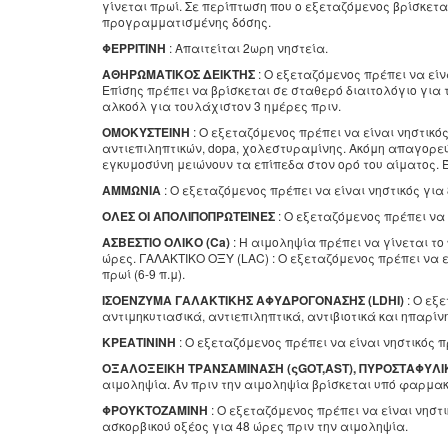
γίνεται πρωί. Σε περίπτωση που ο εξεταζόμενος βρίσκετα
προγραμματισμένης δόσης.
ΦΕΡΡΙΤΙΝΗ
: Απαιτείται 2ωρη νηστεία.
ΑΘΗΡΩΜΑΤΙΚΟΣ ΔΕΙΚΤΗΣ
: O εξεταζόμενος πρέπει να είν
Επίσης πρέπει να βρίσκεται σε σταθερό διαιτολόγιο για 
αλκοόλ για τουλάχιστον 3 ημέρες πριν.
ΟΜΟΚΥΣΤΕΙΝΗ
: Ο εξεταζόμενος πρέπει να είναι νηστικό
αντιεπιληπτικών, dopa, χολεστυραμίνης. Ακόμη απαγορεύ
εγκυμοσύνη μειώνουν τα επίπεδα στον ορό του αίματος. 
ΑΜΜΩΝΙΑ
: O εξεταζόμενος πρέπει να είναι νηστικός για 
ΟΛΕΣ ΟΙ ΑΠΟΛΙΠΟΠΡΩΤΕΪΝΕΣ
: Ο εξεταζόμενος πρέπει να 
ΑΣΒΕΣΤΙΟ ΟΛΙΚΟ (Ca)
: Η αιμοληψία πρέπει να γίνεται τ
ώρες. ΓΑΛΑΚΤΙΚΟ ΟΞΥ (LAC) : Ο εξεταζόμενος πρέπει να ε
πρωί (6-9 π.μ).
ΙΣΟΕΝΖΥΜΑ ΓΑΛΑΚΤΙΚΗΣ ΑΦΥΔΡΟΓΟΝΑΣΗΣ (LDHI)
: Ο εξ
αντιμηκυτιασικά, αντιεπιληπτικά, αντιβιοτικά και ηπαρίνη
ΚΡΕΑΤΙΝΙΝΗ
: Ο εξεταζόμενος πρέπει να είναι νηστικός 
ΟΞΑΛΟΞΕΙΚΗ ΤΡΑΝΣΑΜΙΝΑΣΗ (ςGOT,AST), ΠΥΡΟΣΤΑΦΥΛΙΚ
αιμοληψία. Άν πριν την αιμοληψία βρίσκεται υπό φαρμα
ΦΡΟΥΚΤΟΖΑΜΙΝΗ
: Ο εξεταζόμενος πρέπει να είναι νηστ
ασκορβικού οξέος για 48 ώρες πριν την αιμοληψία.