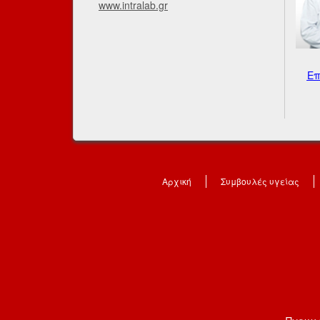
www.intralab.gr
Επ
Αρχική
Συμβουλές υγείας