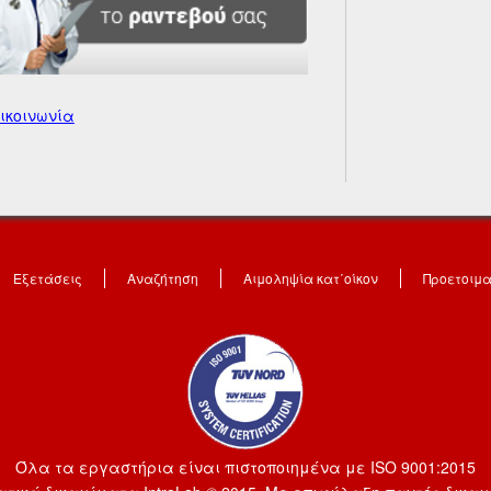
ικοινωνία
Εξετάσεις
Αναζήτηση
Αιμοληψία κατ΄οίκον
Προετοιμ
Όλα τα εργαστήρια είναι πιστοποιημένα με ISO 9001:2015